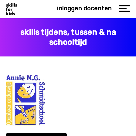
inloggen docenten
skills tijdens, tussen & na
schooltijd