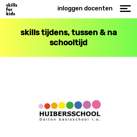
inloggen docenten
skills tijdens, tussen & na
schooltijd