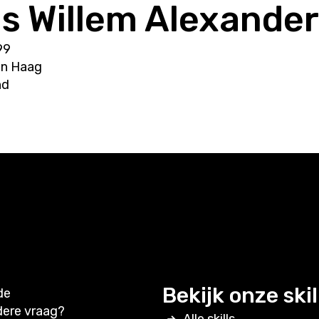
ns Willem Alexander
99
en Haag
nd
Bekijk onze skil
de
dere vraag?