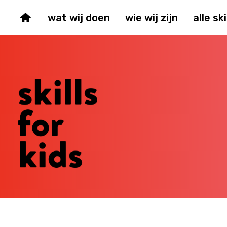
wat wij doen
wie wij zijn
alle ski