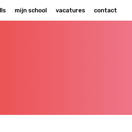
lls
mijn school
vacatures
contact