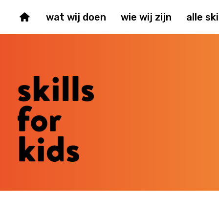
wat wij doen
wie wij zijn
alle ski