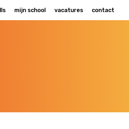
lls
mijn school
vacatures
contact