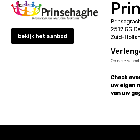
Pri
Prinsegrac
2512 GG D
bekijk het aanbod
Zuid-Holla
Verleng
Op deze school v
Check even
uw eigen n
van uw ge