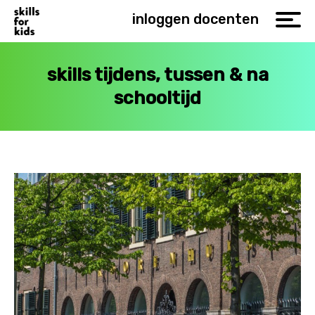
inloggen docenten
skills tijdens, tussen & na
schooltijd