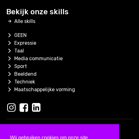
Bekijk onze skills
Alle skills
GEEN
Expressie
Taal
Media communicatie
Sport
Beeldend
Techniek
Maatschappelijke vorming
Copyright 2026
Skills for Kids
Wij gebruiken cookies om onze site