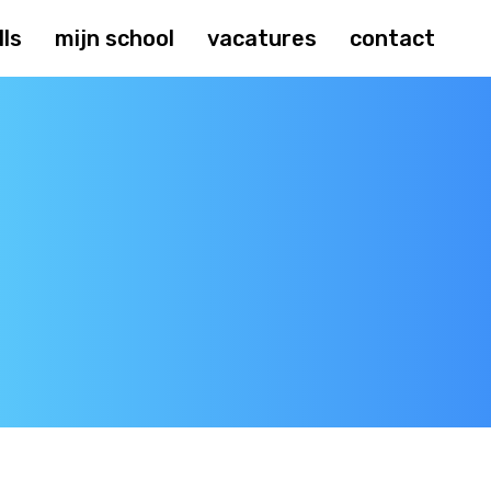
lls
mijn school
vacatures
contact