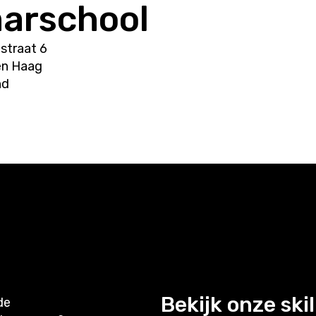
arschool
straat 6
en Haag
nd
Bekijk onze skil
de