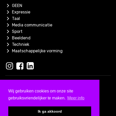
GEEN
Expressie
Taal
Media communicatie
Sport
Beeldend
Techniek
Maatschappelijke vorming
Copyright 2026
Skills for Kids
Wij gebruiken cookies om onze site
Ontwerp & ontwikkeld door
gebruiksvriendelijker te maken.
Meer info
Bureau Visueel
Kleine lettertjes
Ik ga akkoord
Algemene Voorwaarden