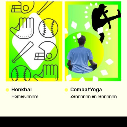
Honkbal
CombatYoga
Homerunnnn!
Zennnnnn en rennnnnn