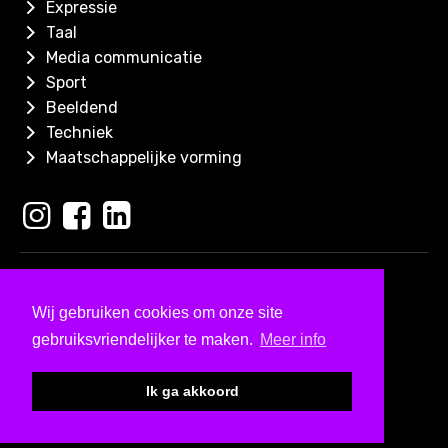
Expressie
Taal
Media communicatie
Sport
Beeldend
Techniek
Maatschappelijke vorming
Copyright 2026
Skills for Kids
Wij gebruiken cookies om onze site
Ontwerp & ontwikkeld door
gebruiksvriendelijker te maken.
Meer info
Bureau Visueel
Kleine lettertjes
Ik ga akkoord
Algemene Voorwaarden
Privacy & colofon