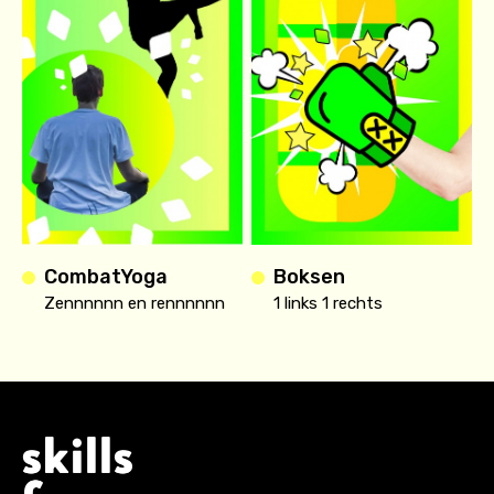
CombatYoga
Boksen
Zennnnnn en rennnnnn
1 links 1 rechts