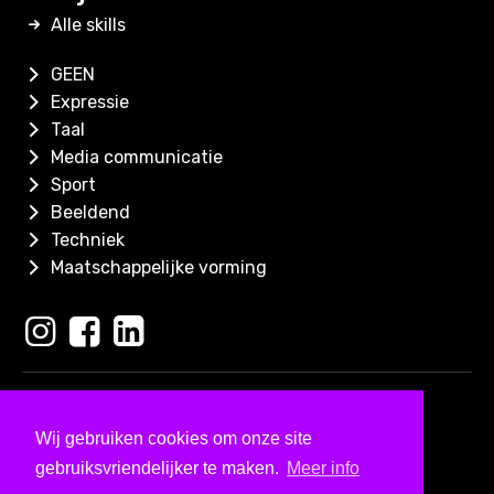
Alle skills
GEEN
Expressie
Taal
Media communicatie
Sport
Beeldend
Techniek
Maatschappelijke vorming
Copyright 2026
Skills for Kids
Wij gebruiken cookies om onze site
Ontwerp & ontwikkeld door
gebruiksvriendelijker te maken.
Meer info
Bureau Visueel