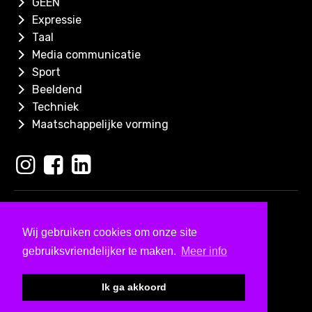
GEEN
Expressie
Taal
Media communicatie
Sport
Beeldend
Techniek
Maatschappelijke vorming
Copyright 2026
Skills for Kids
Wij gebruiken cookies om onze site
Ontwerp & ontwikkeld door
gebruiksvriendelijker te maken.
Meer info
Bureau Visueel
Kleine lettertjes
Ik ga akkoord
Algemene Voorwaarden
Privacy & colofon