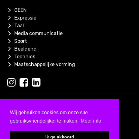
GEEN
Expressie
Taal
Media communicatie
Sport
Beeldend
Techniek
Maatschappelijke vorming
Copyright 2026
Skills for Kids
Wij gebruiken cookies om onze site
Ontwerp & ontwikkeld door
gebruiksvriendelijker te maken.
Meer info
Bureau Visueel
Kleine lettertjes
Ik ga akkoord