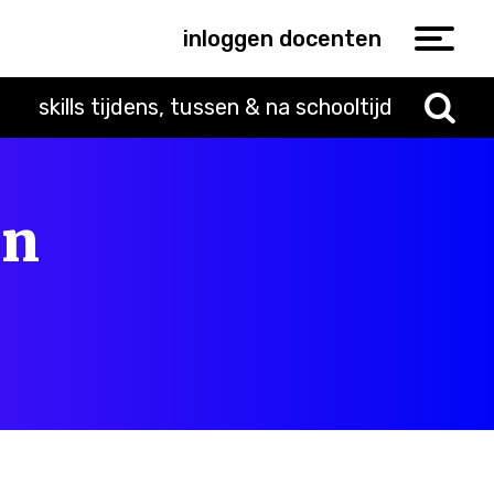
inloggen docenten
skills tijdens, tussen & na schooltijd
en