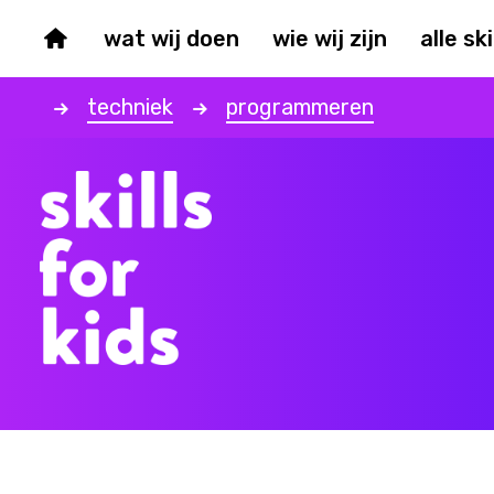
wat wij doen
wie wij zijn
alle ski
techniek
programmeren