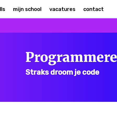
lls
mijn school
vacatures
contact
Programmer
Straks droom je code