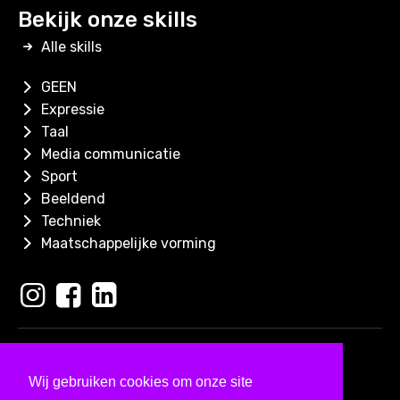
Bekijk onze skills
Alle skills
GEEN
Expressie
Taal
Media communicatie
Sport
Beeldend
Techniek
Maatschappelijke vorming
Copyright 2026
Skills for Kids
Wij gebruiken cookies om onze site