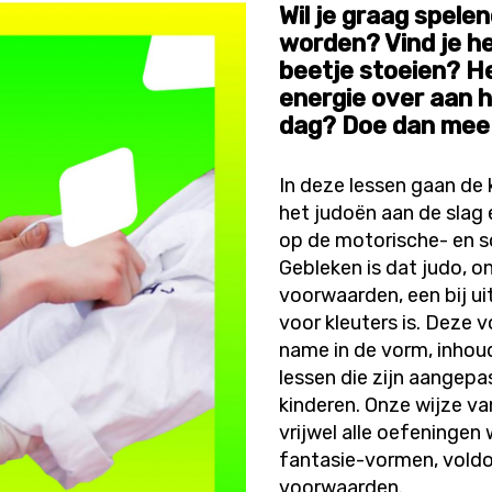
Wil je graag spele
worden? Vind je h
beetje stoeien? He
energie over aan h
dag? Doe dan mee 
In deze lessen gaan de 
het judoën aan de slag 
op de motorische- en so
Gebleken is dat judo, 
voorwaarden, een bij ui
voor kleuters is. Deze
name in de vorm, inhoud
lessen die zijn aangepa
kinderen. Onze wijze va
vrijwel alle oefeninge
fantasie-vormen, vold
voorwaarden.