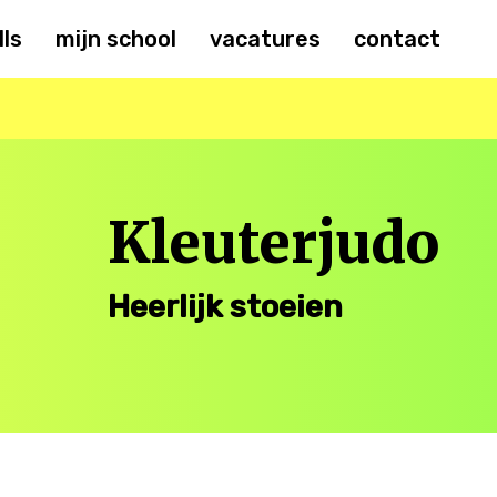
lls
mijn school
vacatures
contact
Kleuterjudo
Heerlijk stoeien