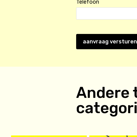
Telefoon
aanvraag versturen
Andere t
categor