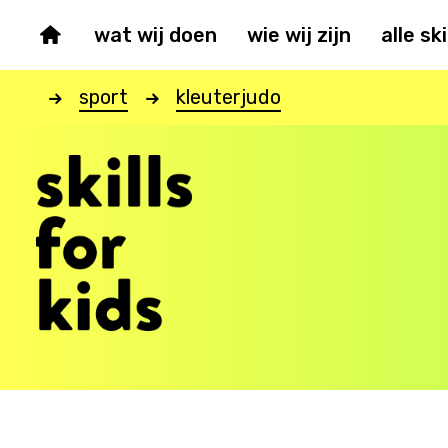
wat wij doen
wie wij zijn
alle ski
sport
kleuterjudo