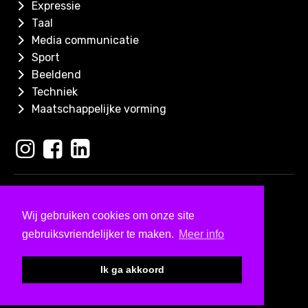
Expressie
Taal
Media communicatie
Sport
Beeldend
Techniek
Maatschappelijke vorming
Copyright 2026
Skills for Kids
Wij gebruiken cookies om onze site
Ontwerp & ontwikkeld door
gebruiksvriendelijker te maken.
Meer info
Bureau Visueel
Kleine lettertjes
Ik ga akkoord
Algemene Voorwaarden
Privacy & colofon